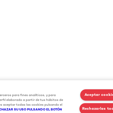
Aceptar cooki
erceros para fines analíticos, y para
rfil elaborado a partir de tus hábitos de
s aceptar todas las cookies pulsando el
Rechazarlas to
CHAZAR SU USO PULSANDO EL BOTÓN