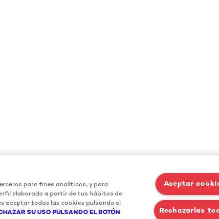
Aceptar cooki
erceros para fines analíticos, y para
rfil elaborado a partir de tus hábitos de
s aceptar todas las cookies pulsando el
Rechazarlas to
CHAZAR SU USO PULSANDO EL BOTÓN